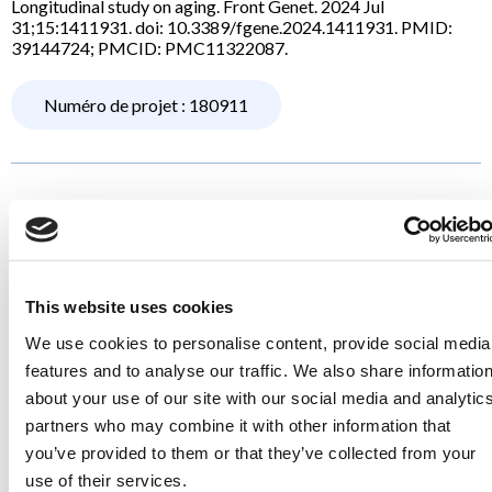
Longitudinal study on aging. Front Genet. 2024 Jul
31;15:1411931. doi: 10.3389/fgene.2024.1411931. PMID:
39144724; PMCID: PMC11322087.
Numéro de projet : 180911
Exploring ethnic and racial
differences in intraocular pressure
and glaucoma: The Canadian
Longitudinal Study on aging
This website uses cookies
Vision et santé des yeux
We use cookies to personalise content, provide social media
features and to analyse our traffic. We also share informatio
Grant A, Roy-Gagnon MH, Bastasic J, Talekar A, Miller G, Li G,
about your use of our site with our social media and analytic
Freeman EE. Exploring ethnic and racial differences in
partners who may combine it with other information that
intraocular pressure and glaucoma: The Canadian Longitudinal
you’ve provided to them or that they’ve collected from your
Study on aging. Heliyon. 2024 Mar 26;10(7):e28611. doi:
10.1016/j.heliyon.2024.e28611. PMID: 38586381; PMCID:
use of their services.