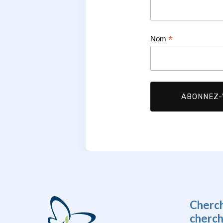
*
Nom
Cherc
cherc