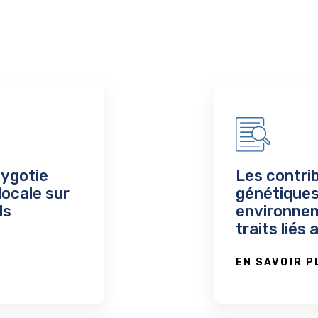
zygotie
Les contri
ocale sur
génétiques
ls
environne
traits liés
EN SAVOIR P