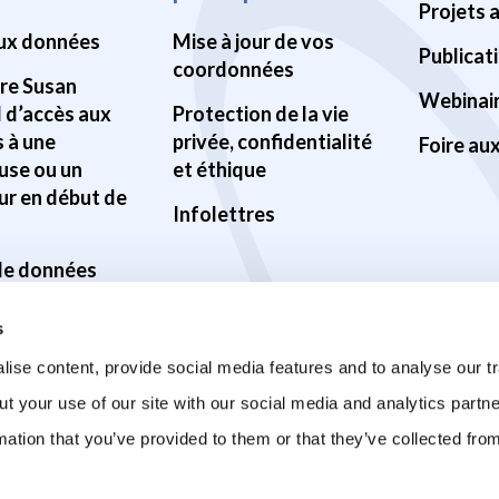
Projets 
ux données
Mise à jour de vos
Publicat
coordonnées
Pre Susan
Webinai
d d’accès aux
Protection de la vie
 à une
privée, confidentialité
Foire au
use ou un
et éthique
ur en début de
Infolettres
 de données
ilité des
s
s
ise content, provide social media features and to analyse our tr
ur la santé du
ut your use of our site with our social media and analytics part
mation that you’ve provided to them or that they’ve collected fro
sur la COVID-19