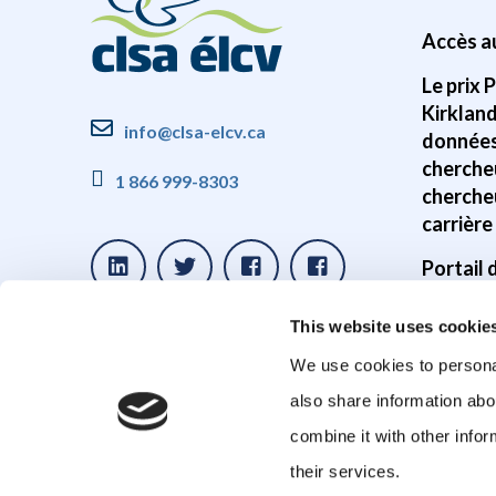
Accès a
Le prix 
Kirklan
info@clsa-elcv.ca
données
cherche
1 866 999-8303
cherche
carrière
Portail
Disponib
This website uses cookie
donnée
We use cookies to personal
Études s
also share information abo
cerveau
combine it with other infor
Études 
their services.