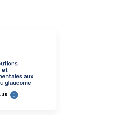
butions
 et
mentales aux
 au glaucome
LUS