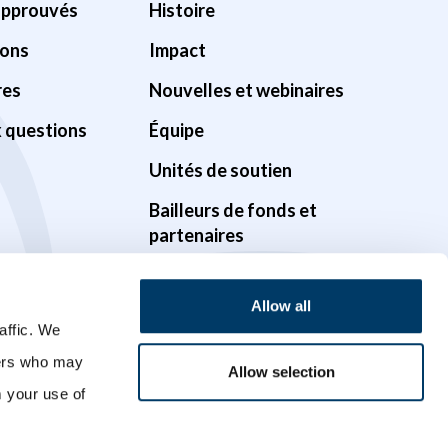
approuvés
Histoire
ions
Impact
res
Nouvelles et webinaires
x questions
Équipe
Unités de soutien
Bailleurs de fonds et
partenaires
Gouvernance
Allow all
Possibilités
affic. We
Vidéos
ners who may
Allow selection
m your use of