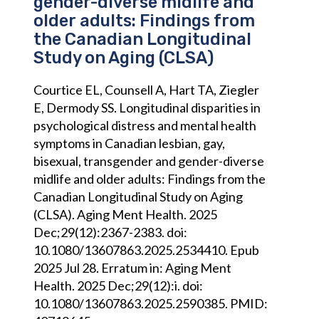
gender-diverse midlife and
older adults: Findings from
the Canadian Longitudinal
Study on Aging (CLSA)
Courtice EL, Counsell A, Hart TA, Ziegler
E, Dermody SS. Longitudinal disparities in
psychological distress and mental health
symptoms in Canadian lesbian, gay,
bisexual, transgender and gender-diverse
midlife and older adults: Findings from the
Canadian Longitudinal Study on Aging
(CLSA). Aging Ment Health. 2025
Dec;29(12):2367-2383. doi:
10.1080/13607863.2025.2534410. Epub
2025 Jul 28. Erratum in: Aging Ment
Health. 2025 Dec;29(12):i. doi:
10.1080/13607863.2025.2590385. PMID: