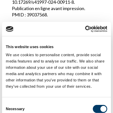
10.17269/s41997-024-00911-8.
Publication en ligne avant impression.
PMID : 39037568.
EN SAVOIR PLUS
This website uses cookies
Genetic analysis of
We use cookies to personalise content, provide social
perceived youthfulness
media features and to analyse our traffic. We also share
reveals differences in how
information about your use of our site with our social
men’s and women’s age is
media and analytics partners who may combine it with
assessed
other information that you’ve provided to them or that
they’ve collected from your use of their services.
Ingold N, Seviiri M, Ong JS, Gordon S,
Neale RE, Whiteman DC, Olsen CM,
MacGregor S, Law MH. Genetic Analysis
Consent
of Perceived Youthfulness Reveals
Necessary
Selection
Differences in How Men’s and Women’s