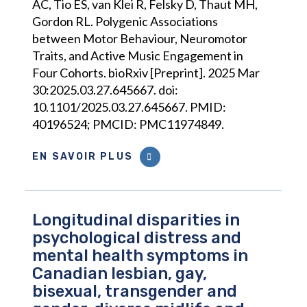
AC, Tio ES, van Klei R, Felsky D, Thaut MH,
Gordon RL. Polygenic Associations
between Motor Behaviour, Neuromotor
Traits, and Active Music Engagement in
Four Cohorts. bioRxiv [Preprint]. 2025 Mar
30:2025.03.27.645667. doi:
10.1101/2025.03.27.645667. PMID:
40196524; PMCID: PMC11974849.
EN SAVOIR PLUS
Longitudinal disparities in
psychological distress and
mental health symptoms in
Canadian lesbian, gay,
bisexual, transgender and