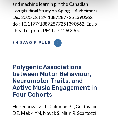
and machine learning in the Canadian
Longitudinal Study on Aging. J Alzheimers
Dis. 2025 Oct 29:13872877251390562.
doi: 10.1177/13872877251390562. Epub
ahead of print. PMID: 41160465.
EN SAVOIR PLUS
Polygenic Associations
between Motor Behaviour,
Neuromotor Traits, and
Active Music Engagement in
Four Cohorts
Henechowicz TL, Coleman PL, Gustavson
DE, Mekki YN, Nayak S, Nitin R, Scartozzi