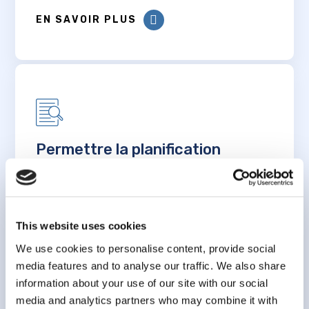
EN SAVOIR PLUS
Permettre la planification
personnalisée des soins de
santé pour les personnes âgées
à l’aide d’outils d’évaluation du
risque dans la population :
This website uses cookies
développement, validation et
We use cookies to personalise content, provide social
mise en œuvre d’algorithmes de
media features and to analyse our traffic. We also share
prédiction dans l’Étude
information about your use of our site with our social
longitudinale canadienne sur le
media and analytics partners who may combine it with
vieillissement