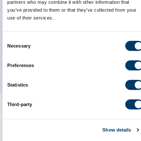
partners who may combine it with other information that
Examiner la relation entre les
you’ve provided to them or that they’ve collected from your
biomarqueurs sanguins et la
use of their services.
fragilité chez les personnes
âgées
Consent
Necessary
Selection
EN SAVOIR PLUS
Preferences
Statistics
Third-party
Show details
Publications