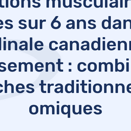
tions musculair
es sur 6 ans dan
inale canadien
issement : combi
hes traditionne
omiques