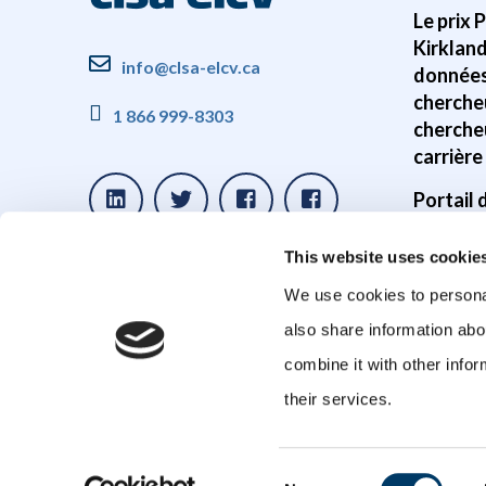
Le prix 
Kirklan
info@clsa-elcv.ca
données
cherche
1 866 999-8303
cherche
carrière
Portail
Disponib
This website uses cookie
donnée
We use cookies to personal
Études s
also share information abo
cerveau
combine it with other infor
Études 
their services.
Consent