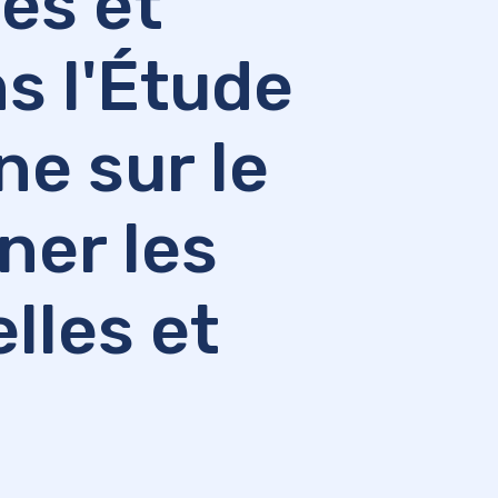
es et
s l'Étude
ne sur le
ner les
lles et