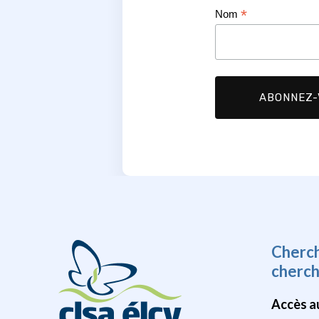
*
Nom
Cherc
cherc
Accès a