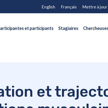
English
Français
Mettre à jou
articipantes et participants
Stagiaires
Chercheuses
tion et traject