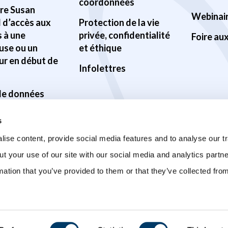
coordonnées
Pre Susan
Webinai
d d’accès aux
Protection de la vie
 à une
privée, confidentialité
Foire au
use ou un
et éthique
ur en début de
Infolettres
 de données
ilité des
s
s
ise content, provide social media features and to analyse our tr
ur la santé du
ut your use of our site with our social media and analytics part
mation that you’ve provided to them or that they’ve collected fro
sur la COVID-19