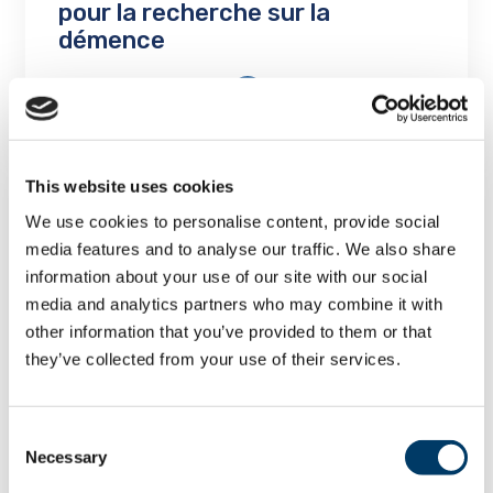
pour la recherche sur la
démence
EN SAVOIR PLUS
This website uses cookies
We use cookies to personalise content, provide social
media features and to analyse our traffic. We also share
information about your use of our site with our social
Différences entre les sexes
media and analytics partners who may combine it with
dans les facteurs de risque
other information that you’ve provided to them or that
vasculaire, les troubles
they’ve collected from your use of their services.
cognitifs précoces et la
progression vers la démence
Consent
Résultats du projet
Necessary
Selection