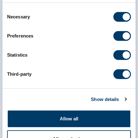
Consent
Necessary
Selection
Preferences
Statistics
Third-party
info@clsa-elcv.ca
1 866 999-8303
Show details
Allow all