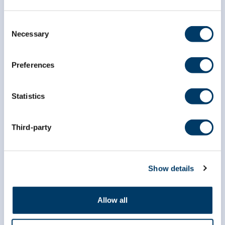
Consent
Necessary
Selection
Preferences
Statistics
Third-party
info@clsa-elcv.ca
1 866 999-8303
Show details
Allow all