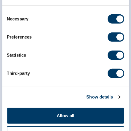
Consent
Necessary
Selection
Preferences
Statistics
Third-party
info@clsa-elcv.ca
1 866 999-8303
Show details
Allow all