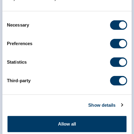
Consent
Necessary
Selection
Preferences
Statistics
Third-party
info@clsa-elcv.ca
Show details
1 866 999-8303
Allow all