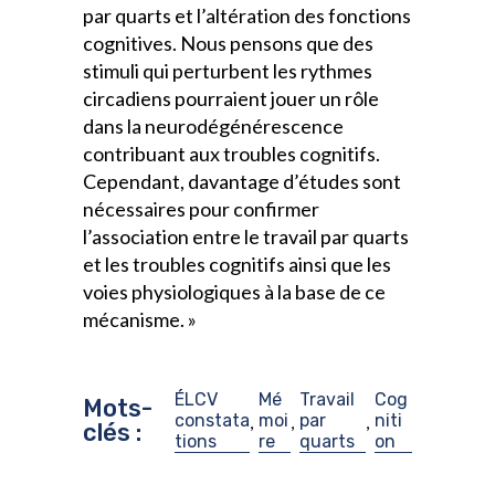
par quarts et l’altération des fonctions
cognitives. Nous pensons que des
stimuli qui perturbent les rythmes
circadiens pourraient jouer un rôle
dans la neurodégénérescence
contribuant aux troubles cognitifs.
Cependant, davantage d’études sont
nécessaires pour confirmer
l’association entre le travail par quarts
et les troubles cognitifs ainsi que les
voies physiologiques à la base de ce
mécanisme. »
ÉLCV
Mé
Travail
Cog
Mots-
constata
moi
par
niti
,
,
,
clés :
tions
re
quarts
on