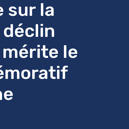
 sur la
 déclin
 mérite le
émoratif
ne