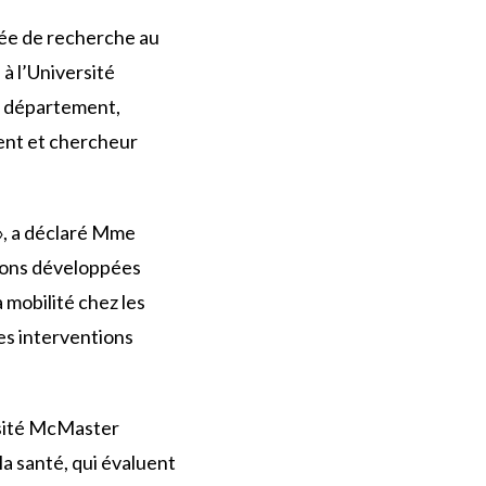
iée de recherche au
à l’Université
e département,
ment et chercheur
», a déclaré Mme
vons développées
a mobilité chez les
des interventions
rsité McMaster
la santé, qui évaluent