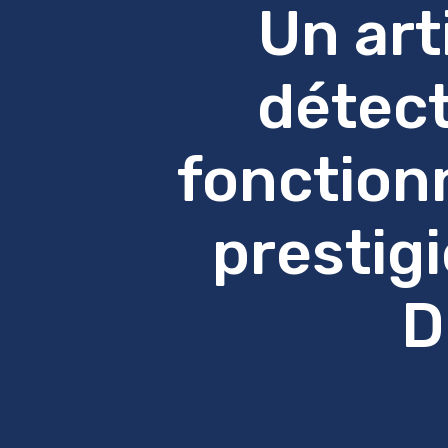
Un art
détect
fonctionn
prestig
D