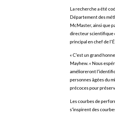
La recherche a été co
Département des méthod
McMaster, ainsi que p
directeur scientifique
principal en chef de l’
« C’est un grand honne
Mayhew. « Nous espéro
amélioreront l’identifi
personnes âgées du mili
précoces pour préserver 
Les courbes de perfor
s’inspirent des courbe