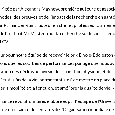
dirigée par Alexandra Mayhew, première auteure et assoc
es, des preuves et de l’impact de la recherche en santé 
ar Parminder Raina, auteur en chef et professeur au mêm
 de l’Institut McMaster pour la recherche sur le vieillisse
ÉLCV.
ur pour notre équipe de recevoir le prix Dhole-Eddleston 
ns que les courbes de performances par âge que nous a
cation des déclins au niveau de la fonction physique et de l
eu à la fin de la vie, permettant ainsi de mettre en place 
la mobilité et la fonction, et améliorer la qualité de vie. »
mance révolutionnaires élaborées par l’équipe de l’Unive
s de croissance des enfants de l’Organisation mondiale de 