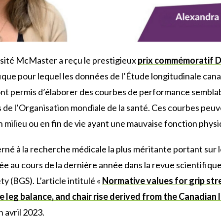
sité McMaster a reçu le prestigieux
prix commémoratif 
fique pour lequel les données de l’Étude longitudinale can
 ont permis d’élaborer des courbes de performance sembla
 de l’Organisation mondiale de la santé. Ces courbes peuve
en milieu ou en fin de vie ayant une mauvaise fonction physi
rné à la recherche médicale la plus méritante portant sur 
e au cours de la dernière année dans la revue scientifiqu
ty (BGS). L’article intitulé «
Normative values for grip str
e leg balance, and chair rise derived from the Canadian 
n avril 2023.