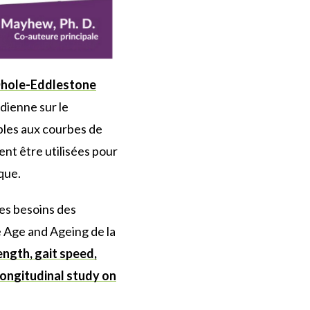
Dhole-Eddlestone
adienne sur le
bles aux courbes de
nt être utilisées pour
que.
les besoins des
e Age and Ageing de la
ength, gait speed,
longitudinal study on