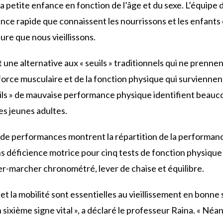
a petite enfance en fonction de l’âge et du sexe. L’équipe
ance rapide que connaissent les nourrissons et les enfants
ure que nous vieillissons.
 une alternative aux « seuils » traditionnels qui ne prenne
force musculaire et de la fonction physique qui surviennent
euils » de mauvaise performance physique identifient beauc
s jeunes adultes.
de performances montrent la répartition de la performanc
ns déficience motrice pour cinq tests de fonction physique
er-marcher chronométré, lever de chaise et équilibre.
et la mobilité sont essentielles au vieillissement en bonne
ixième signe vital », a déclaré le professeur Raina. « Né