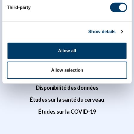
Third-party
Chercheuses et chercheurs
Show details
Accès aux données
Le prix Pre Susan Kirkland d’accès aux données
Allow all
à une chercheuse ou un chercheur en début de
carrière
Allow selection
Portail de données
Disponibilité des données
Études sur la santé du cerveau
Études sur la COVID-19