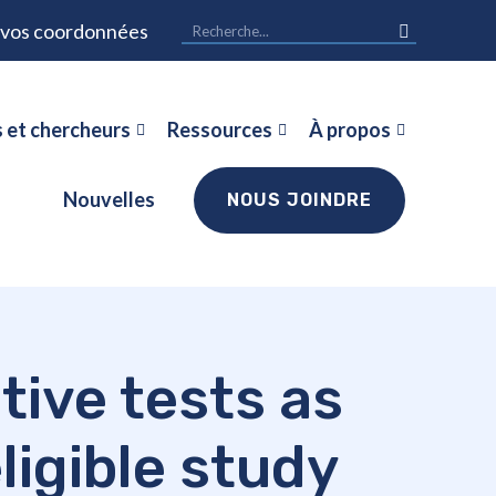
r vos coordonnées
 et chercheurs
Ressources
À propos
Nouvelles
NOUS JOINDRE
ive tests as
eligible study