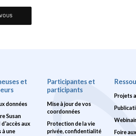
heuses et
Participantes et
Ressou
heurs
participants
Projets 
ux données
Mise à jour de vos
Publicat
coordonnées
Pre Susan
Webinai
d d’accès aux
Protection de la vie
 à une
privée, confidentialité
Foire au