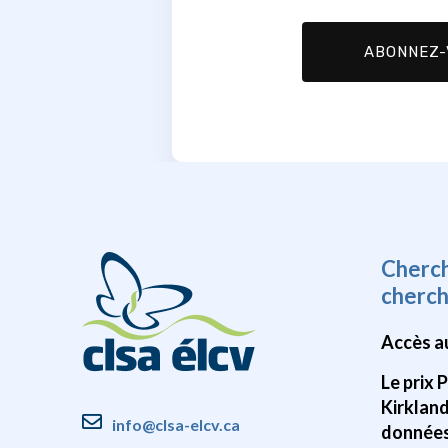
Cherc
cherc
Accès a
Le prix 
Kirklan
info@clsa-elcv.ca
données