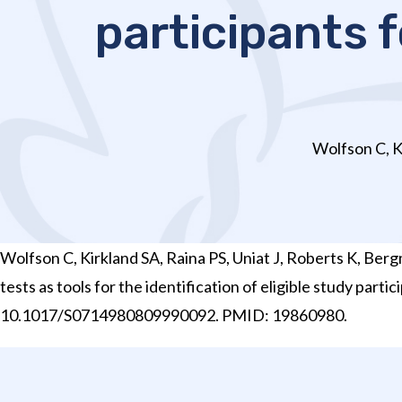
participants 
Wolfson C, Ki
Wolfson C, Kirkland SA, Raina PS, Uniat J, Roberts K, Ber
tests as tools for the identification of eligible study part
10.1017/S0714980809990092. PMID: 19860980.