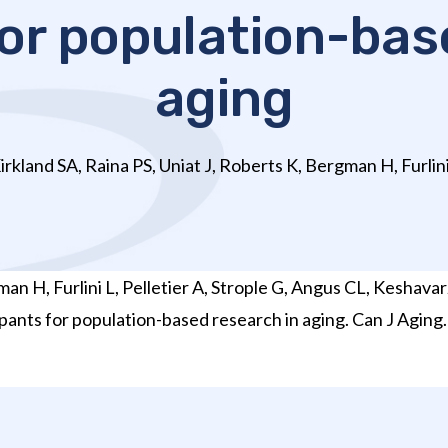
for population-bas
aging
rkland SA, Raina PS, Uniat J, Roberts K, Bergman H, Furlini L
gman H, Furlini L, Pelletier A, Strople G, Angus CL, Kesha
icipants for population-based research in aging. Can J Aging