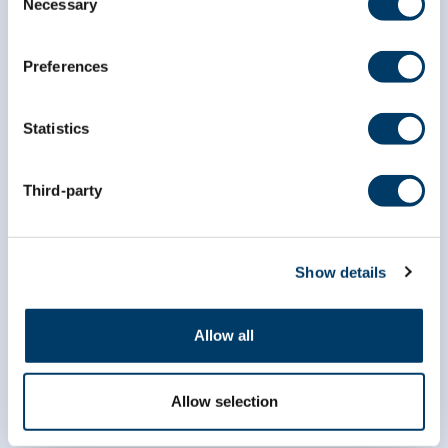
Necessary
Selection
Preferences
Statistics
info@clsa-elcv.ca
Third-party
1 866 999-8303
Show details
Allow all
Allow selection
Chercheuses et chercheurs