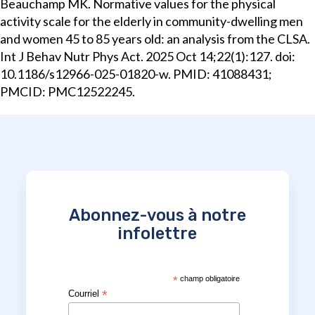
Beauchamp MK. Normative values for the physical
activity scale for the elderly in community-dwelling men
and women 45 to 85 years old: an analysis from the CLSA.
Int J Behav Nutr Phys Act. 2025 Oct 14;22(1):127. doi:
10.1186/s12966-025-01820-w. PMID: 41088431;
PMCID: PMC12522245.
Abonnez-vous à notre
infolettre
*
champ obligatoire
*
Courriel