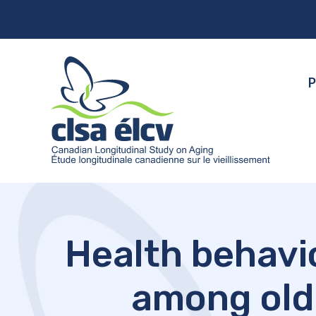
P
Health behavio
among old