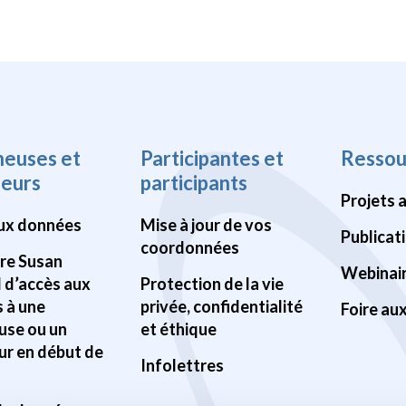
heuses et
Participantes et
Ressou
heurs
participants
Projets 
ux données
Mise à jour de vos
Publicat
coordonnées
Pre Susan
Webinai
d d’accès aux
Protection de la vie
 à une
privée, confidentialité
Foire au
use ou un
et éthique
ur en début de
Infolettres