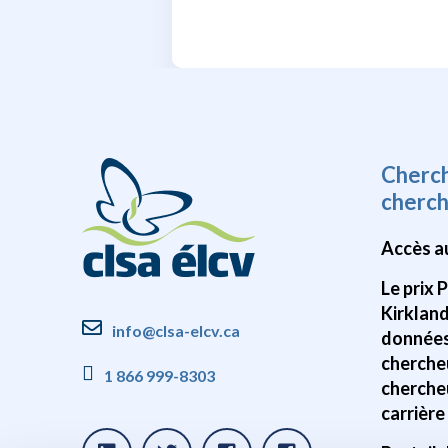
Cherc
cherc
Accès a
Le prix 
Kirklan
info@clsa-elcv.ca
données
cherche
1 866 999-8303
cherche
carrière