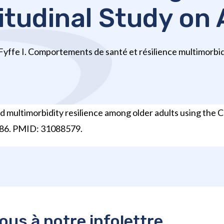
itudinal Study on 
 Fyffe I. Comportements de santé et résilience multimorbid
nd multimorbidity resilience among older adults using the 
486. PMID: 31088579.
us à notre infolettre