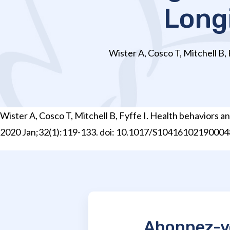
Long
Wister A, Cosco T, Mitchell B,
Wister A, Cosco T, Mitchell B, Fyffe I. Health behaviors a
2020 Jan;32(1):119-133. doi: 10.1017/S1041610219000
Abonnez-vo