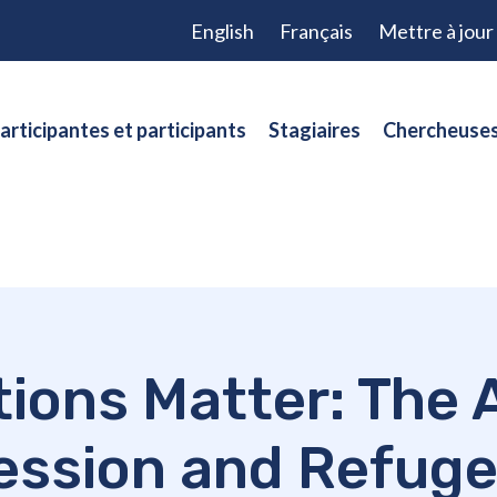
English
Français
Mettre à jou
articipantes et participants
Stagiaires
Chercheuses
tions Matter: The 
ssion and Refugee