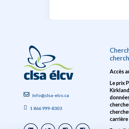
Cherc
cherc
Accès a
Le prix 
Kirklan
info@clsa-elcv.ca
données
cherche
1 866 999-8303
cherche
carrière