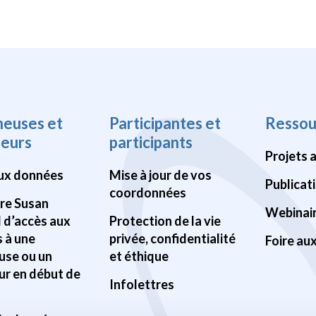
heuses et
Participantes et
Ressou
heurs
participants
Projets 
ux données
Mise à jour de vos
Publicat
coordonnées
Pre Susan
Webinai
d d’accès aux
Protection de la vie
 à une
privée, confidentialité
Foire au
use ou un
et éthique
ur en début de
Infolettres