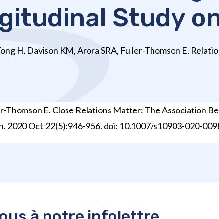
itudinal Study o
Tong H, Davison KM, Arora SRA, Fuller-Thomson E. Relations
ler-Thomson E. Close Relations Matter: The Association 
lth. 2020 Oct;22(5):946-956. doi: 10.1007/s10903-020-00
us à notre infolettre