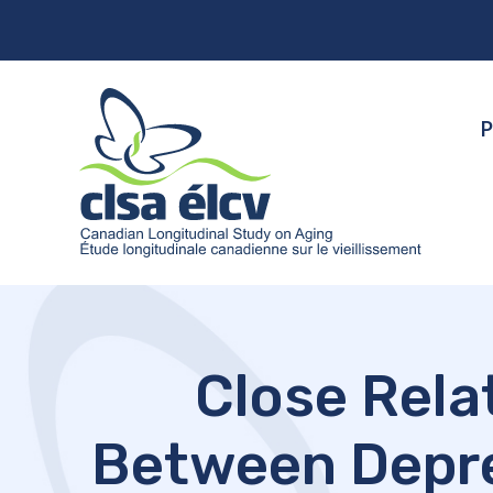
P
Close Rela
Between Depre