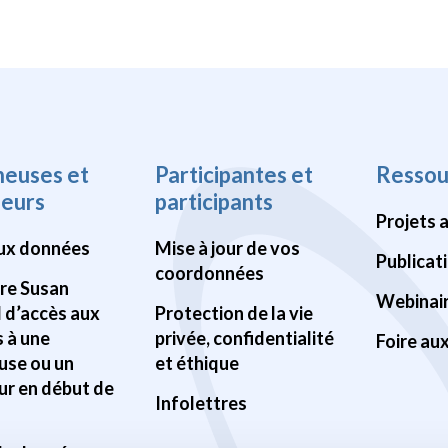
heuses et
Participantes et
Ressou
heurs
participants
Projets 
ux données
Mise à jour de vos
Publicat
coordonnées
Pre Susan
Webinai
d d’accès aux
Protection de la vie
 à une
privée, confidentialité
Foire au
use ou un
et éthique
ur en début de
Infolettres