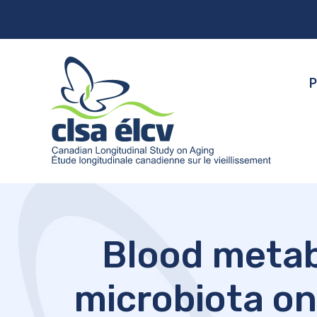
P
Blood metabo
microbiota on