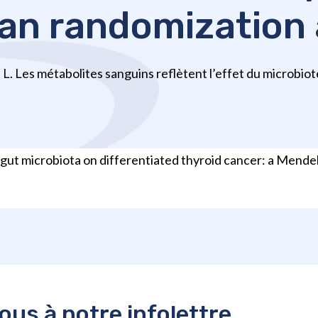
an randomization 
i L. Les métabolites sanguins reflètent l’effet du microbiote 
of gut microbiota on differentiated thyroid cancer: a Mend
us à notre infolettre