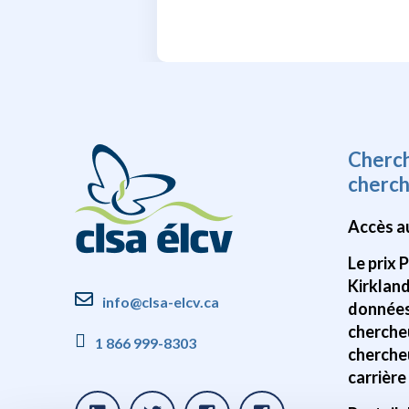
Cherc
cherc
Accès a
Le prix 
Kirklan
info@clsa-elcv.ca
données
cherche
1 866 999-8303
cherche
carrière