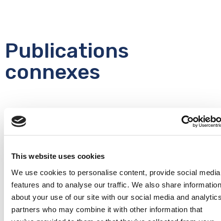
Publications
connexes
Who sleeps well in Canada? The social
determinants of sleep health among
This website uses cookies
middle-aged and older adults in the
We use cookies to personalise content, provide social media
Canadian Longitudinal Study on
features and to analyse our traffic. We also share informatio
Aging
about your use of our site with our social media and analytic
Sommeil, déterminants sociaux et iniquités
partners who may combine it with other information that
en matière de santé