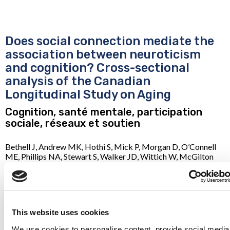
Does social connection mediate the
association between neuroticism
and cognition? Cross-sectional
analysis of the Canadian
Longitudinal Study on Aging
Cognition, santé mentale, participation
sociale, réseaux et soutien
Bethell J, Andrew MK, Hothi S, Mick P, Morgan D, O’Connell
ME, Phillips NA, Stewart S, Walker JD, Wittich W, McGilton
KS. Does social connection mediate the association between
neuroticism and cognition? Cross-sectional analysis of the
Canadian Longitudinal Study on Aging. Aging Ment Health.
2023 Sep 5:1-9. doi: 10.1080/13607863.2023.2252369. Epub
ahead of print. PMID: 37667914.
This website uses cookies
We use cookies to personalise content, provide social media