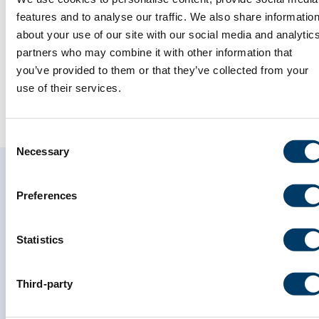
Numéro de projet : 20CA006
features and to analyse our traffic. We also share informatio
about your use of our site with our social media and analytic
partners who may combine it with other information that
you’ve provided to them or that they’ve collected from your
use of their services.
Consent
Necessary
Selection
Preferences
Statistics
Abonnez-vous à notre
infolettre
Third-party
*
champ obligatoire