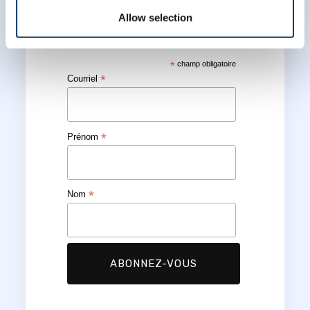
Abonnez-vous à notre
infolettre
Allow selection
*
champ obligatoire
*
Courriel
*
Prénom
*
Nom