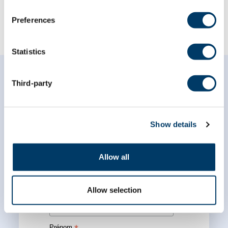
Preferences
Statistics
Third-party
Show details
Abonnez-vous à notre
infolettre
Allow all
*
champ obligatoire
*
Courriel
Allow selection
Prénom