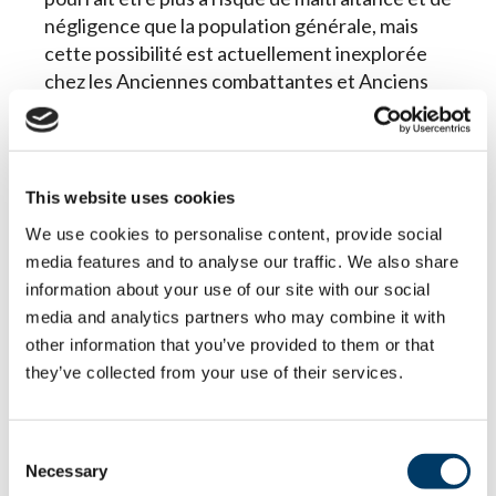
négligence que la population générale, mais
cette possibilité est actuellement inexplorée
chez les Anciennes combattantes et Anciens
combattants canadiens. L’Étude longitudinale
canadienne sur le vieillissement offre
l’occasion de combler cette lacune en dressant
un profil complet de la maltraitance envers les
This website uses cookies
personnes âgées s’identifiant comme
We use cookies to personalise content, provide social
Anciennes combattantes et Anciens
media features and to analyse our traffic. We also share
combattants. La caractérisation de
information about your use of our site with our social
l’omniprésence, des facteurs de risque et des
media and analytics partners who may combine it with
conséquences de la maltraitance éclairera
other information that you’ve provided to them or that
l’élaboration de stratégies ciblées et optimales
they’ve collected from your use of their services.
pour prévenir la maltraitance envers les
personnes âgées chez les Anciennes
combattantes et Anciens combattants
Consent
canadiens.
Necessary
Selection