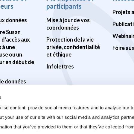
heurs
participants
Projets 
ux données
Mise à jour de vos
Publicat
coordonnées
Pre Susan
Webinai
d d’accès aux
Protection de la vie
 à une
privée, confidentialité
Foire au
use ou un
et éthique
ur en début de
Infolettres
 de données
ilité des
s
s
ise content, provide social media features and to analyse our tr
ur la santé du
ut your use of our site with our social media and analytics part
mation that you’ve provided to them or that they’ve collected fro
sur la COVID-19