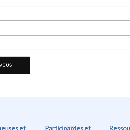
heuses et
Participantes et
Ressou