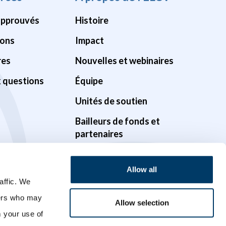
approuvés
Histoire
ions
Impact
res
Nouvelles et webinaires
x questions
Équipe
Unités de soutien
Bailleurs de fonds et
partenaires
Gouvernance
Allow all
Possibilités
affic. We
Vidéos
ners who may
Allow selection
m your use of