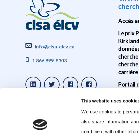
cherc
Accès a
Le prix 
Kirklan
info@clsa-elcv.ca
données
cherche
1 866 999-8303
cherche
carrière
Portail
Disponib
This website uses cookie
donnée
We use cookies to personal
Études s
also share information abo
cerveau
combine it with other infor
Études 