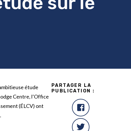
tude sur le
PARTAGER LA
 ambitieuse
étude
PUBLICATION :
 Lodge Centre, l’Office
lissement (ÉLCV) ont
.