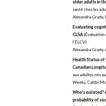
older adults in t
santé chez les adu
Alexandra Grady,
Evaluating cognit
CLSA
(Évaluation 
l’ÉLCV)
Alexandra Grady,
Health Status of
Canadian Longitu
aux adultes nés a
Weeks, Caitlin Mc
Who’s isolated? 
probability of so