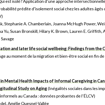
ui est isolé? Application d’une approche intersectionnel
robabilité prédite d’isolement social chez les adultes âgés 
V)
k, Stephanie A. Chamberlain, Joanna McHugh Power, Wei 
a Yu, Susan Bronskill, Hilary K. Brown, Lauren E. Griffith,
. Savage
ration and later life social wellbeing: Findings from the
ge au moment de la migration et bien-être social en fin de v
s in Mental Health Impacts of Informal Caregiving in Ca
gitudinal Study on Aging
(Inégalités sociales dans les imp
 informels au Canada : données probantes de l’ÉLCV)
 Vedel, Amélie Quesnel-Vallée