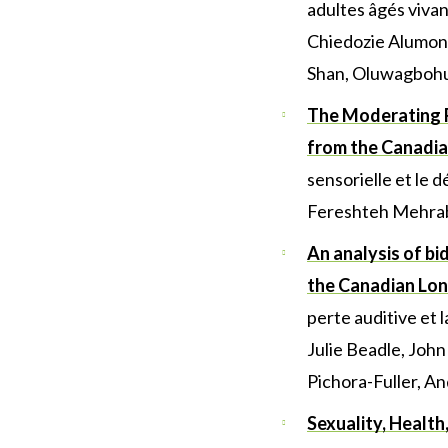
adultes âgés vivan
Chiedozie Alumon
Shan, Oluwagboh
The Moderating Ro
from the Canadia
sensorielle et le d
Fereshteh Mehrabi,
An analysis of bi
the Canadian Lon
perte auditive et l
Julie Beadle, Joh
Pichora-Fuller, A
Sexuality, Health