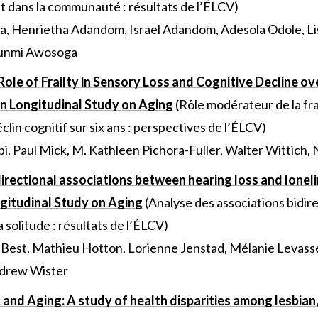
t dans la communauté : résultats de l’ÉLCV)
a, Henrietha Adandom, Israel Adandom, Adesola Odole, L
unmi Awosoga
le of Frailty in Sensory Loss and Cognitive Decline ove
n Longitudinal Study on Aging
(Rôle modérateur de la fra
éclin cognitif sur six ans : perspectives de l’ÉLCV)
 Paul Mick, M. Kathleen Pichora-Fuller, Walter Wittich, Na
directional associations between hearing loss and lonel
gitudinal Study on Aging
(Analyse des associations bidire
a solitude : résultats de l’ÉLCV)
n Best, Mathieu Hotton, Lorienne Jenstad, Mélanie Levasse
ndrew Wister
, and Aging: A study of health disparities among lesbian,