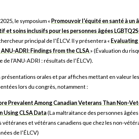
G2025, le symposium «
Promouvoir l’équité en santé à un 
tif et soins inclusifs pour les personnes âgées LGBTQ2
ercheur principal de l’ÉLCV. Il y présentera «
Evaluating 
e ANU-ADRI: Findings from the CLSA
» (Évaluation du risq
de de l’ANU-ADRI : résultats de l’ÉLCV).
résentations orales et par affiches mettant en valeur les
entées lors du congrès, notamment :
More Prevalent Among Canadian Veterans Than Non-Vet
on Using CLSA Data
(La maltraitance des personnes âgées 
s vétéranes et vétérans canadiens que chez les non-vétér
nnées de l’ÉLCV)