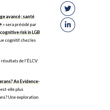
âge avancé : santé
S+
» sera présidé par
cognitive risk in LGB
ue cognitif chez les
 résultats de l’ÉLCV
erans? An Evidence-
est-elle plus
ans? Une exploration