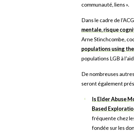
communauté, liens ».
Dans le cadre de l’AC
mentale, risque cogni
Arne Stinchcombe, coch
populations using th
populations LGB à l’ai
De nombreuses autres p
seront également prés
Is Elder Abuse 
Based Explorati
fréquente chez le
fondée sur les do