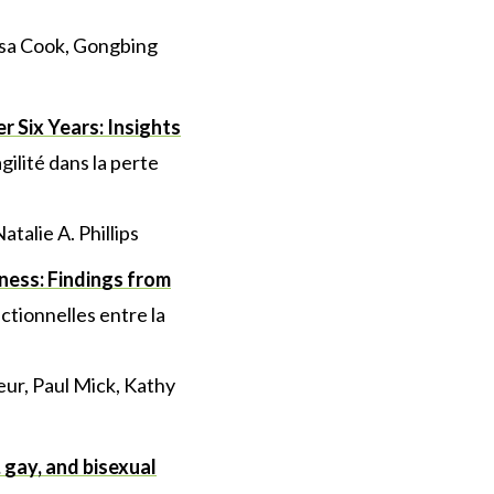
isa Cook, Gongbing
r Six Years: Insights
gilité dans la perte
talie A. Phillips
iness: Findings from
ctionnelles entre la
ur, Paul Mick, Kathy
 gay, and bisexual