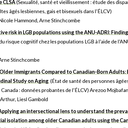
he CLSA
(Sexualité, santé et vieillissement : étude des disp
ltes âgés lesbiennes, gais et bisexuels dans l’ÉLCV)
 Nicole Hammond, Arne Stinchcombe
ive risk in LGB populations using the ANU-ADRI: Findin
du risque cognitif chez les populations LGB à l’aide de l’A
 Arne Stinchcombe
 Older Immigrants Compared to Canadian-Born Adults: 
dinal Study on Aging
(État de santé des personnes âgé
u Canada : données probantes de l’ÉLCV) Arezoo Mojbafan,
Arthur, Liesl Gambold
Applying an intersectional lens to understand the prev
cial isolation among older Canadian adults using the Ca