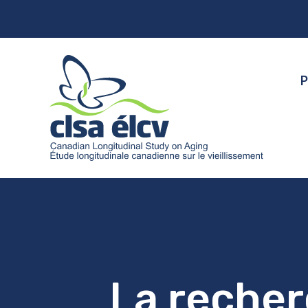
P
La recher