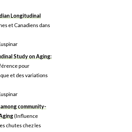
dian Longitudinal
ennes et Canadiens dans
Kuspinar
dinal Study on Aging:
éférence pour
ique et des variations
Kuspinar
lls among community-
 Aging
(Influence
es chutes chez les