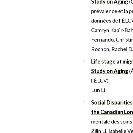
Study on Aging
(Q
prévalence et la p
données de l’ÉLC
Camryn Kabir-Bah
Fernando, Christin
Rochon, Rachel D
Life stage at mig
Study on Aging
(Â
l’ÉLCV)
Lun Li
Social Disparitie
the Canadian Lon
mentale des soins
Zilin Li, Isabelle