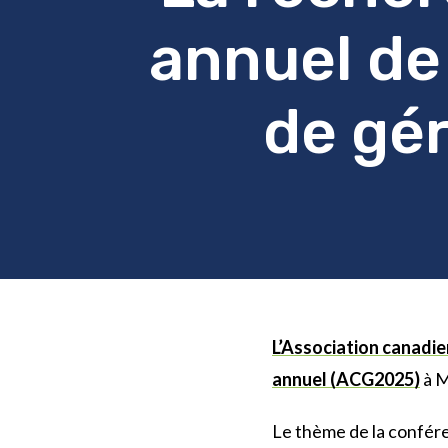
annuel de
de gé
L’Association canadi
annuel (ACG2025)
à M
Le thème de la conféren