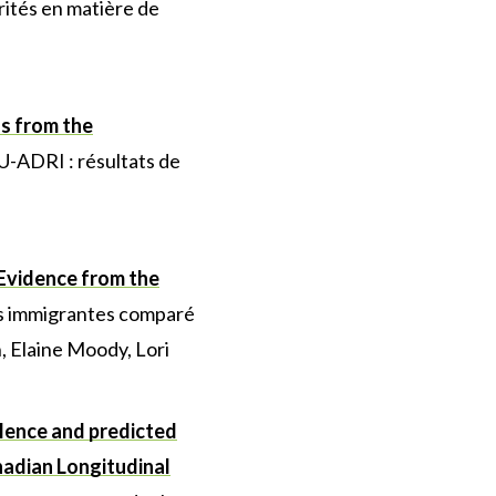
arités en matière de
gs from the
NU-ADRI : résultats de
Evidence from the
es immigrantes comparé
 Elaine Moody, Lori
alence and predicted
nadian Longitudinal