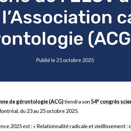
 l’Association 
rontologie (AC
Publié le 21 octobre 2025
e
enne de gérontologie (ACG)
tiendra son
54
congrès scien
ontréal, du 23 au 25 octobre 2025.
ce 2025 est : « Relationnalité radicale et vieillissement : c