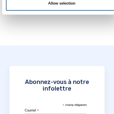
Allow selection
canadienne sur le vieillissement
Abonnez-vous à notre
infolettre
*
champ obligatoire
*
Courriel