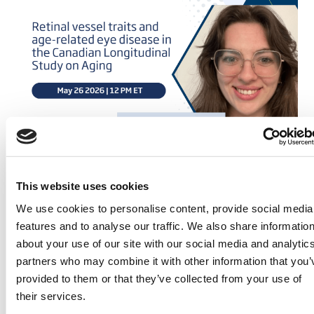
This website uses cookies
29 Avril 2026
We use cookies to personalise content, provide social media
Les caractéristiques des vaisseaux
features and to analyse our traffic. We also share informatio
rétiniens et les maladies oculaires
about your use of our site with our social media and analytic
liées à l’âge dans l’Étude
partners who may combine it with other information that you’
longitudinale canadienne sur le
provided to them or that they’ve collected from your use of
vieillissement
their services.