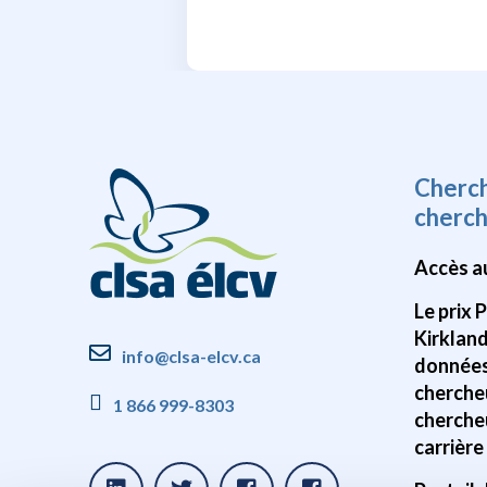
Cherc
cherc
Accès a
Le prix 
Kirklan
info@clsa-elcv.ca
données
cherche
1 866 999-8303
cherche
carrière