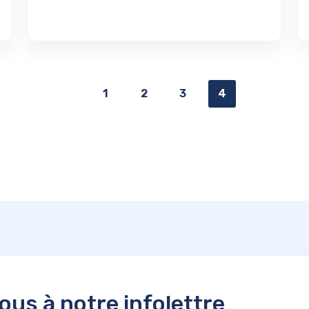
1
2
3
4
us à notre infolettre