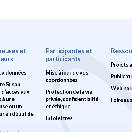
heuses et
Participantes et
Ressou
heurs
participants
Projets 
ux données
Mise à jour de vos
Publicat
coordonnées
Pre Susan
Webinai
d d’accès aux
Protection de la vie
 à une
privée, confidentialité
Foire au
use ou un
et éthique
ur en début de
Infolettres