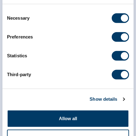
Consent
Necessary
*
champ obligatoire
Selection
*
Courriel
Preferences
*
Prénom
Statistics
Third-party
*
Nom
Show details
Allow all