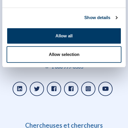
Show details
Allow all
info@clsa-elcv.ca
Allow selection
1 866 999-8303
Chercheuses et chercheurs