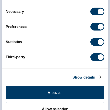
Consent
*
champ obligatoire
Necessary
Selection
*
Courriel
Preferences
*
Prénom
Statistics
*
Nom
Third-party
Show details
Allow all
Allow selection