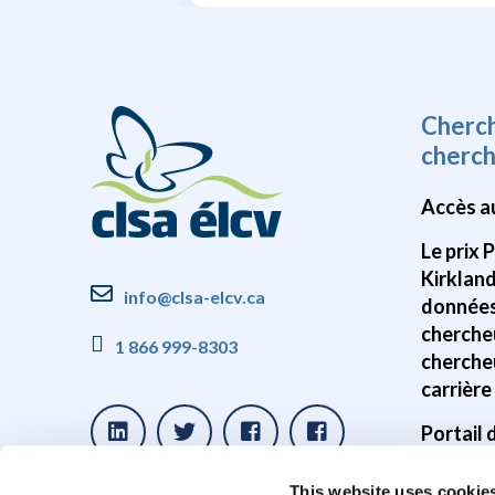
Cherc
cherc
Accès a
Le prix 
Kirklan
info@clsa-elcv.ca
données
cherche
1 866 999-8303
cherche
carrière
Portail
Disponib
This website uses cookie