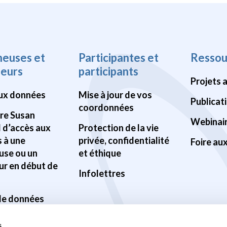
heuses et
Participantes et
Ressou
heurs
participants
Projets 
ux données
Mise à jour de vos
Publicat
coordonnées
Pre Susan
Webinai
d d’accès aux
Protection de la vie
 à une
privée, confidentialité
Foire au
use ou un
et éthique
ur en début de
Infolettres
 de données
ilité des
s