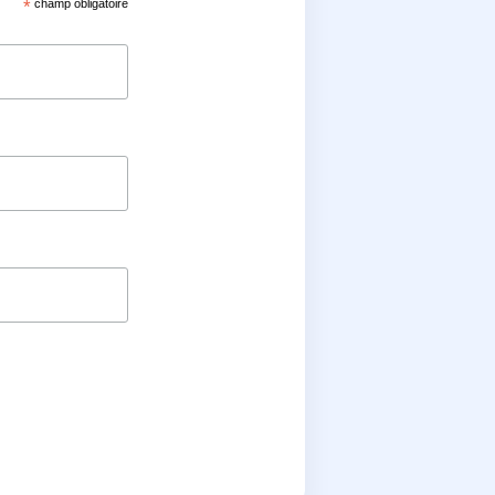
*
champ obligatoire