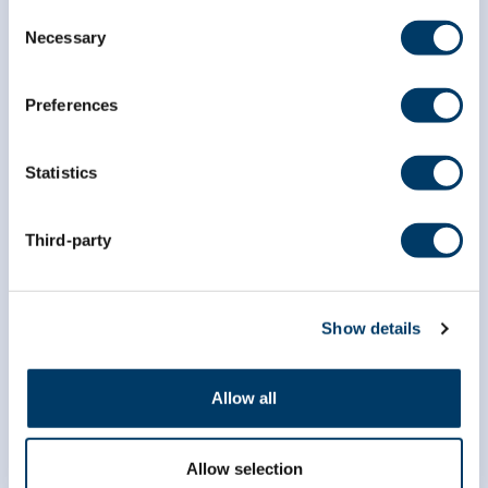
*
champ obligatoire
Consent
*
Courriel
Necessary
Selection
Preferences
*
Prénom
Statistics
*
Nom
Third-party
Show details
Allow all
Allow selection