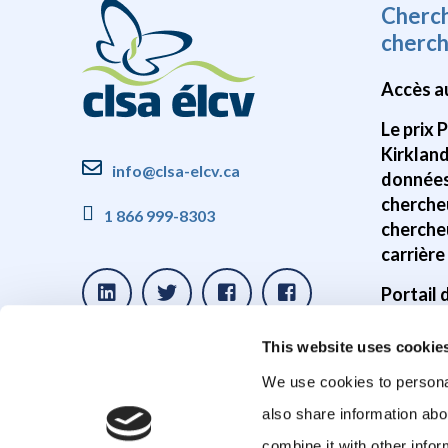
Cherc
cherc
Accès a
Le prix 
Kirklan
info@clsa-elcv.ca
données
cherche
1 866 999-8303
cherche
carrière
Portail
Disponib
This website uses cookie
donnée
We use cookies to personal
Études s
also share information abo
cerveau
combine it with other infor