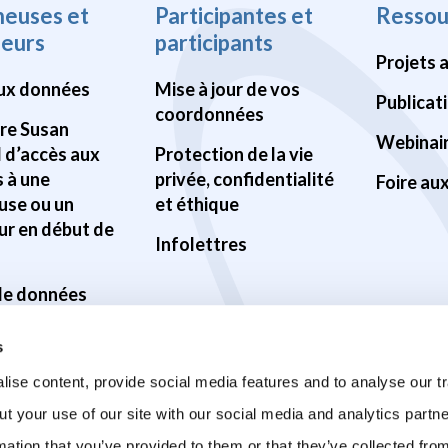
heuses et
Participantes et
Ressou
heurs
participants
Projets 
ux données
Mise à jour de vos
Publicat
coordonnées
Pre Susan
Webinai
d d’accès aux
Protection de la vie
 à une
privée, confidentialité
Foire au
use ou un
et éthique
ur en début de
Infolettres
 de données
ilité des
s
s
ise content, provide social media features and to analyse our tr
ur la santé du
ut your use of our site with our social media and analytics part
mation that you’ve provided to them or that they’ve collected fro