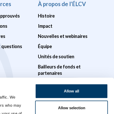
rces
À propos de l’ÉLCV
approuvés
Histoire
ions
Impact
res
Nouvelles et webinaires
x questions
Équipe
Unités de soutien
Bailleurs de fonds et
partenaires
Gouvernance
Allow all
Possibilités
affic. We
Vidéos
ners who may
Allow selection
m your use of