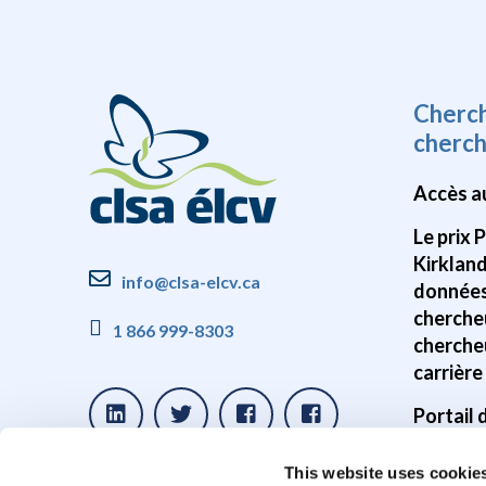
Cherc
cherc
Accès a
Le prix 
Kirklan
info@clsa-elcv.ca
données
cherche
1 866 999-8303
cherche
carrière
Portail
Disponib
This website uses cookie
donnée