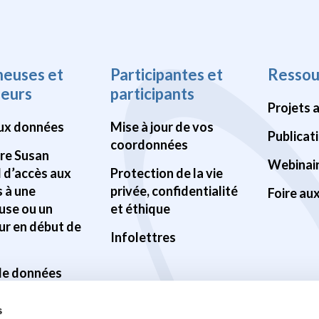
heuses et
Participantes et
Ressou
heurs
participants
Projets 
ux données
Mise à jour de vos
Publicat
coordonnées
Pre Susan
Webinai
d d’accès aux
Protection de la vie
 à une
privée, confidentialité
Foire au
use ou un
et éthique
ur en début de
Infolettres
 de données
ilité des
s
s