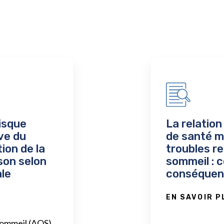
risque
La relation
ve du
de santé m
tion de la
troubles re
son selon
sommeil : 
ale
conséquen
EN SAVOIR P
sommeil (AOS)