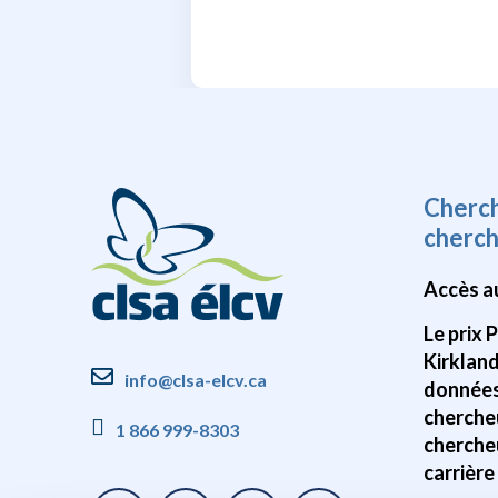
Cherc
cherc
Accès a
Le prix 
Kirklan
info@clsa-elcv.ca
données
cherche
1 866 999-8303
cherche
carrière