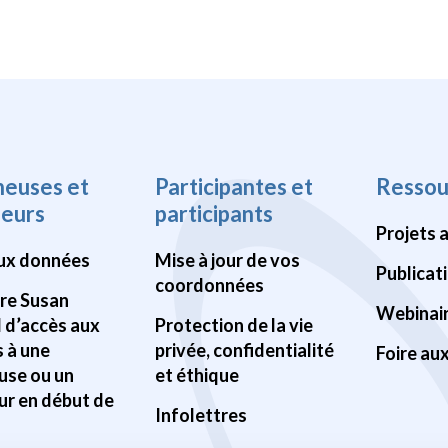
heuses et
Participantes et
Ressou
heurs
participants
Projets 
ux données
Mise à jour de vos
Publicat
coordonnées
Pre Susan
Webinai
d d’accès aux
Protection de la vie
 à une
privée, confidentialité
Foire au
use ou un
et éthique
ur en début de
Infolettres