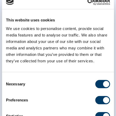
Abonnez-vous à notre
infolettre
This website uses cookies
We use cookies to personalise content, provide social
media features and to analyse our traffic. We also share
*
champ obligatoire
information about your use of our site with our social
*
Courriel
media and analytics partners who may combine it with
other information that you’ve provided to them or that
they’ve collected from your use of their services.
*
Prénom
Consent
Necessary
Selection
*
Nom
Preferences
Statistics