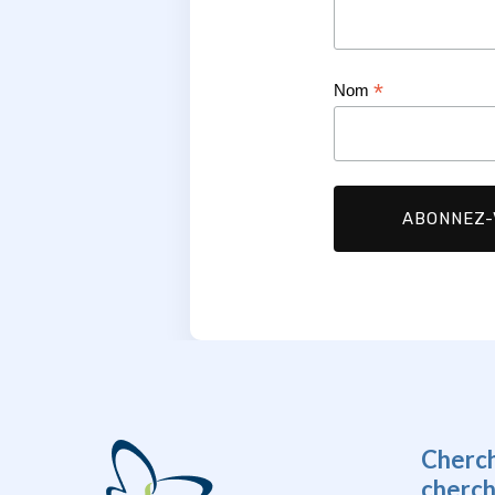
*
Nom
Cherc
cherc