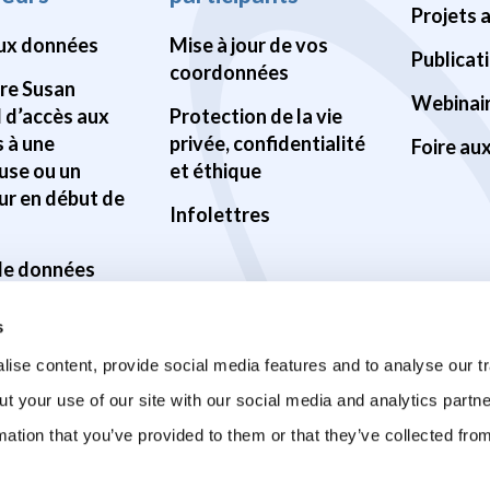
Projets 
ux données
Mise à jour de vos
Publicat
coordonnées
Pre Susan
Webinai
d d’accès aux
Protection de la vie
 à une
privée, confidentialité
Foire au
use ou un
et éthique
ur en début de
Infolettres
 de données
ilité des
s
s
ise content, provide social media features and to analyse our tr
ur la santé du
ut your use of our site with our social media and analytics part
mation that you’ve provided to them or that they’ve collected fro
sur la COVID-19