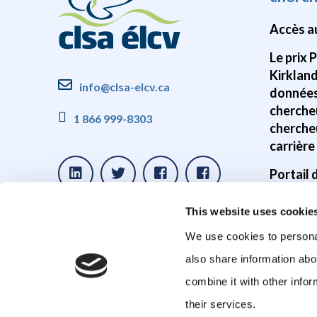
Accès a
Le prix 
Kirklan
info@clsa-elcv.ca
données
cherche
1 866 999-8303
cherche
carrière
Portail
Disponib
This website uses cookie
donnée
We use cookies to personal
Études s
also share information abo
cerveau
combine it with other infor
Études 
their services.