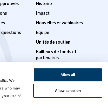
approuvés
Histoire
ions
Impact
res
Nouvelles et webinaires
x questions
Équipe
Unités de soutien
Bailleurs de fonds et
partenaires
Gouvernance
Allow all
Possibilités
affic. We
Vidéos
ners who may
Allow selection
m your use of