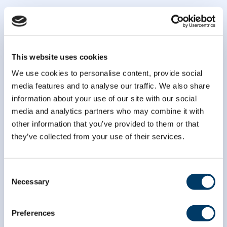
This website uses cookies
Abonnez-vous à notre
infolettre
We use cookies to personalise content, provide social
media features and to analyse our traffic. We also share
information about your use of our site with our social
*
champ obligatoire
media and analytics partners who may combine it with
*
Courriel
other information that you’ve provided to them or that
they’ve collected from your use of their services.
*
Prénom
Consent
Necessary
Selection
*
Nom
Preferences