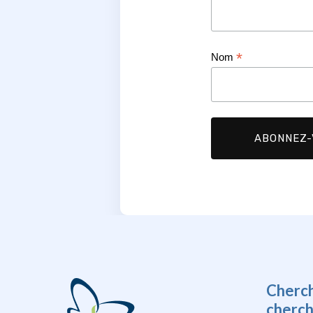
*
Nom
Cherc
cherc