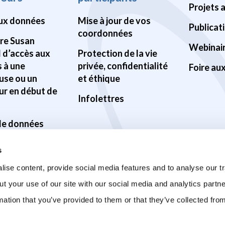
Projets 
ux données
Mise à jour de vos
Publicat
coordonnées
Pre Susan
Webinai
d d’accès aux
Protection de la vie
 à une
privée, confidentialité
Foire au
use ou un
et éthique
ur en début de
Infolettres
 de données
ilité des
s
s
ise content, provide social media features and to analyse our tr
ur la santé du
ut your use of our site with our social media and analytics part
mation that you’ve provided to them or that they’ve collected fro
sur la COVID-19