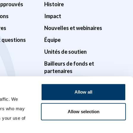
approuvés
Histoire
ions
Impact
res
Nouvelles et webinaires
x questions
Équipe
Unités de soutien
Bailleurs de fonds et
partenaires
Gouvernance
Allow all
Possibilités
affic. We
Vidéos
ners who may
Allow selection
m your use of