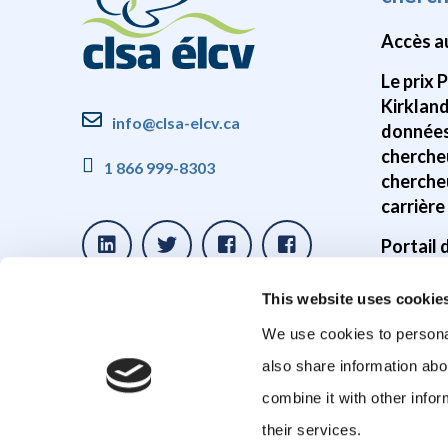
Accès a
Le prix 
Kirklan
info@clsa-elcv.ca
données
cherche
1 866 999-8303
cherche
carrière
Portail
Disponib
This website uses cookie
donnée
We use cookies to personal
Études s
also share information abo
cerveau
combine it with other infor
Études 
their services.