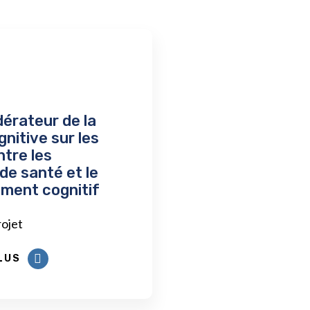
dérateur de la
nitive sur les
ntre les
de santé et le
ment cognitif
rojet
LUS