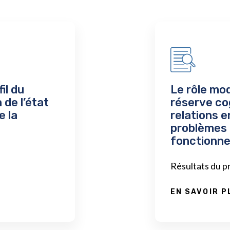
il du
Le rôle mo
 de l’état
réserve cog
e la
relations e
problèmes 
fonctionne
Résultats du p
EN SAVOIR P