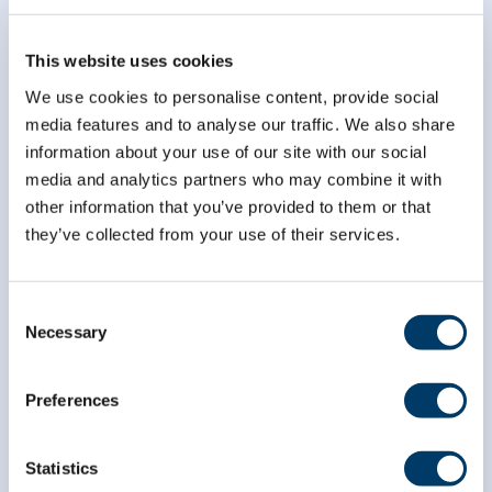
Abonnez-vous à notre
infolettre
This website uses cookies
We use cookies to personalise content, provide social
*
champ obligatoire
media features and to analyse our traffic. We also share
*
Courriel
information about your use of our site with our social
media and analytics partners who may combine it with
other information that you’ve provided to them or that
*
Prénom
they’ve collected from your use of their services.
Consent
*
Nom
Necessary
Selection
Preferences
Statistics