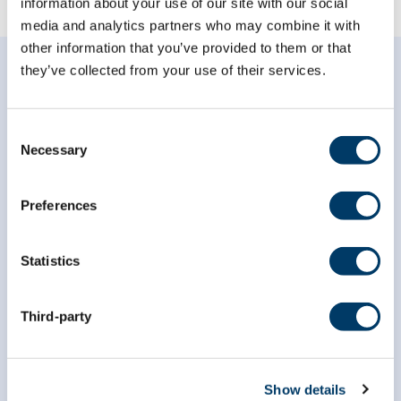
information about your use of our site with our social
media and analytics partners who may combine it with
other information that you’ve provided to them or that
they’ve collected from your use of their services.
Consent
Necessary
Selection
Abonnez-vous à notre
infolettre
Preferences
*
champ obligatoire
Statistics
*
Courriel
Third-party
*
Prénom
Show details