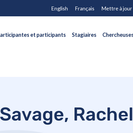
English
Français
Mettre à jou
articipantes et participants
Stagiaires
Chercheuses
Savage, Rache