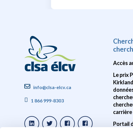
Cherc
cherc
Accès a
Le prix 
Kirklan
info@clsa-elcv.ca
données
cherche
1 866 999-8303
cherche
carrière
Portail