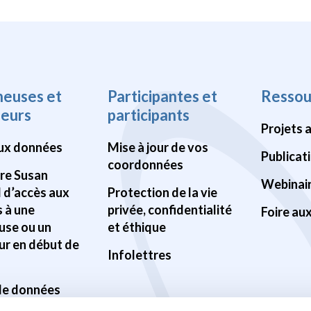
heuses et
Participantes et
Ressou
heurs
participants
Projets 
ux données
Mise à jour de vos
Publicat
coordonnées
Pre Susan
Webinai
d d’accès aux
Protection de la vie
 à une
privée, confidentialité
Foire au
use ou un
et éthique
ur en début de
Infolettres
 de données