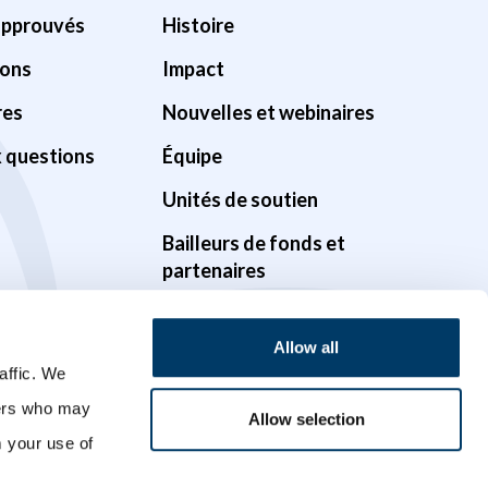
approuvés
Histoire
ions
Impact
res
Nouvelles et webinaires
x questions
Équipe
Unités de soutien
Bailleurs de fonds et
partenaires
Gouvernance
Allow all
Possibilités
affic. We
Vidéos
ners who may
Allow selection
m your use of