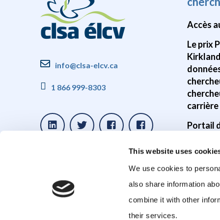
cherc
Accès a
Le prix 
Kirklan
info@clsa-elcv.ca
données
cherche
1 866 999-8303
cherche
carrière
Portail
Disponib
This website uses cookie
donnée
We use cookies to personal
Études s
also share information abo
cerveau
combine it with other infor
Études 
their services.