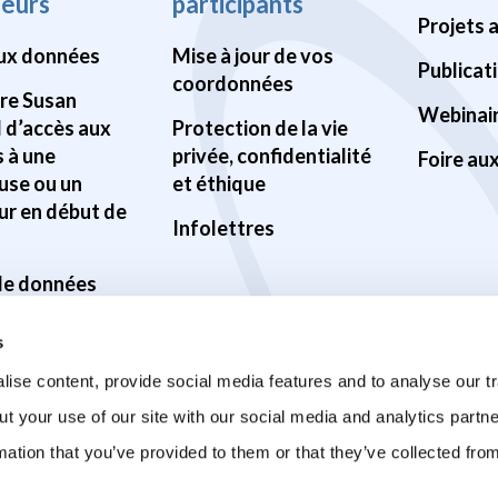
heurs
participants
Projets 
ux données
Mise à jour de vos
Publicat
coordonnées
Pre Susan
Webinai
d d’accès aux
Protection de la vie
 à une
privée, confidentialité
Foire au
use ou un
et éthique
ur en début de
Infolettres
 de données
ilité des
s
s
ise content, provide social media features and to analyse our tr
ur la santé du
ut your use of our site with our social media and analytics part
mation that you’ve provided to them or that they’ve collected fro
sur la COVID-19