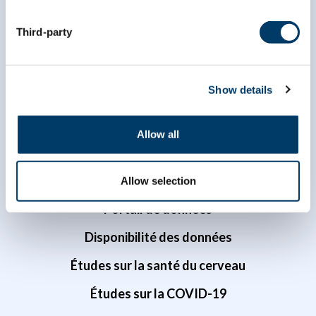
Third-party
Chercheuses et chercheurs
Show details
Accès aux données
Allow all
Le prix Pre Susan Kirkland d’accès aux données
à une chercheuse ou un chercheur en début de
carrière
Allow selection
Portail de données
Disponibilité des données
Études sur la santé du cerveau
Études sur la COVID-19