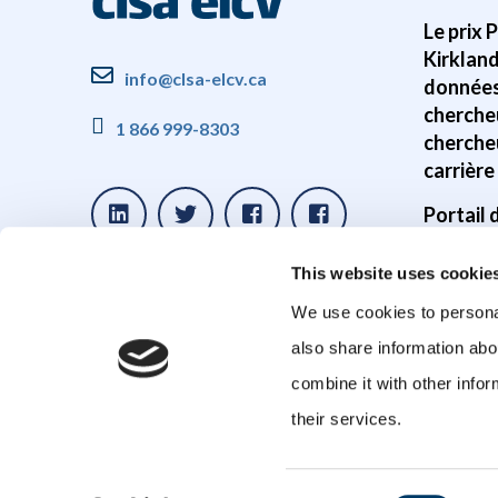
Le prix 
Kirklan
info@clsa-elcv.ca
données
cherche
1 866 999-8303
cherche
carrière
Portail
Disponib
This website uses cookie
donnée
We use cookies to personal
Études s
also share information abo
cerveau
combine it with other infor
Études 
their services.