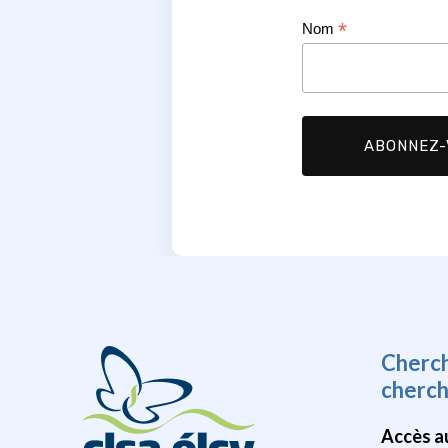
*
Nom
Cherc
cherc
Accès a