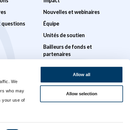
ions
Impact
res
Nouvelles et webinaires
x questions
Équipe
Unités de soutien
Bailleurs de fonds et
partenaires
Gouvernance
Allow all
Possibilités
affic. We
Vidéos
ners who may
Allow selection
m your use of