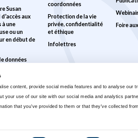
Publicat
coordonnées
Pre Susan
Webinai
d d’accès aux
Protection de la vie
 à une
privée, confidentialité
Foire au
use ou un
et éthique
ur en début de
Infolettres
 de données
ilité des
s
s
ise content, provide social media features and to analyse our tr
ur la santé du
ut your use of our site with our social media and analytics part
mation that you’ve provided to them or that they’ve collected fro
sur la COVID-19